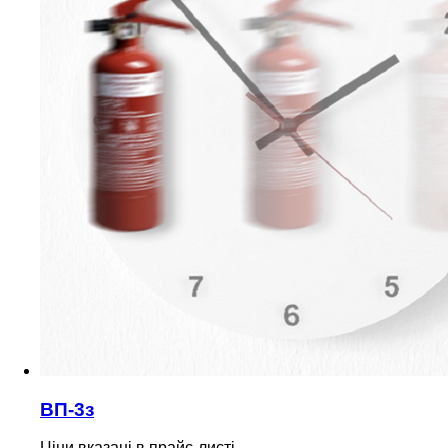
ВП-3з
Ціни вказані в прайс-листі