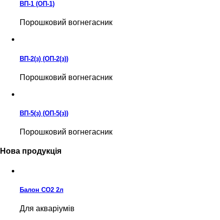
ВП-1 (ОП-1)
Порошковий вогнегасник
ВП-2(з) (ОП-2(з))
Порошковий вогнегасник
ВП-5(з) (ОП-5(з))
Порошковий вогнегасник
Нова продукція
Балон CO2 2л
Для акваріумів