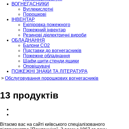
ВОГНЕГАСНИКИ
Вуглекислотні
Порошкові
ІНВЕНТАР
Екіпіровка пожежного
Пожежний інвентар
Резинові діелектричні вироби
ОБЛАДНАННЯ
Балони СО2
Підставки до вогнегасників
Пожежне обладнання
Шафи,щити,стенди,ящики
Оповіщувачі
ПОЖЕЖНІ ЗНАКИ ТА ЛІТЕРАТУРА
>
Обслуговування порошкових вогнегасників
13 продуктів
Вітаємо вас на сайті київського спеціалізованого