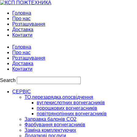
Головна
Про нас
Розташування
Доставка
Контакти
Головна
Про нас
Розташування
Доставка
Контакти
Search
СЕРВІС
ТО,перезарядка,опосвідчення
вуглекислотних вогнегасників
порошкових вогнегасників
повітрянопінних вогнегасників
Заправка балонів CO2
Фарбування вогнегасників
Заміна комплектуючих
Додаткові послуги